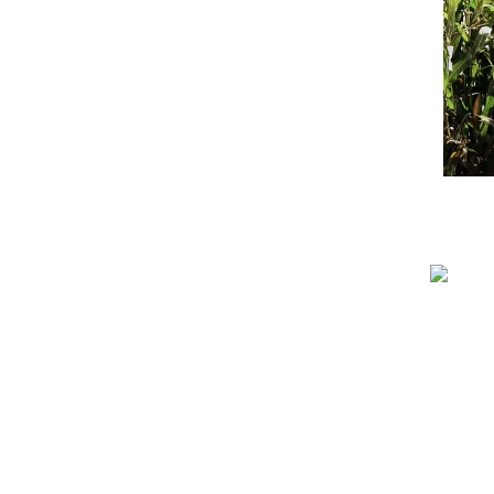
Nuestra propuesta educativa
incluye la realización de
Cursos
Anuales, con dictados de clases
virtuales
, y emisión de
certificados de evaluación y
asistencia.