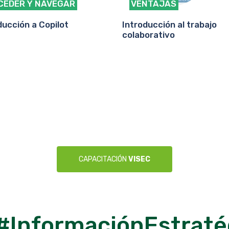
CEDER Y NAVEGAR
VENTAJAS
ducción a Copilot
Introducción al trabajo
colaborativo
Capacitación Operadores Comerciales
Sistema MRVSoja EUDR
CERTIFICATE PARA PODER COMERCIALIZAR SOJA
DISPONIBLE DESDE EL 17 DE MARZO
CAPACITACIÓN
VISEC
#InformaciónEstraté