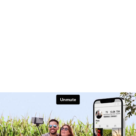
INCAGRO
#CapacitaciónParaElAgroDelFut