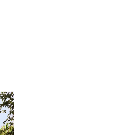
uro
Además,
desarrollamos
videoinformes de actualidad
sobre temáticas de alto interés
para la actividad cerealera, a cargo
de renombrados especialistas.
Incagro se financia con el aporte