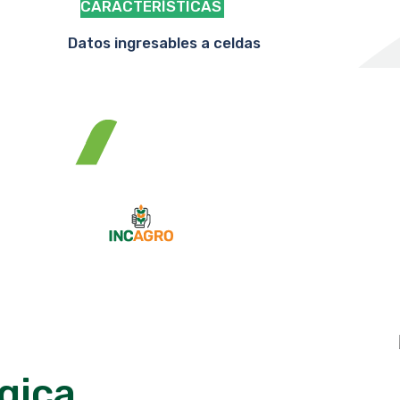
CARACTERÍSTICAS
TÉCNIC
Datos ingresables a celdas
Contraarg
refutació
gica