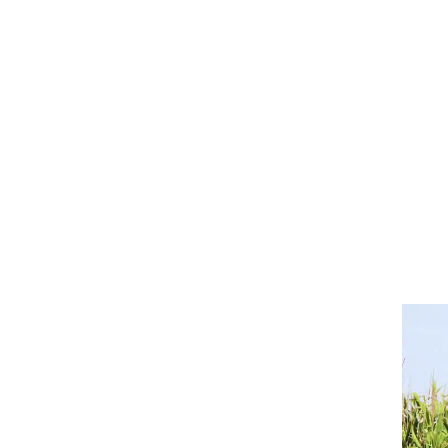
El Instituto de Capacitación
Agropecuaria nace a partir de la
necesidad de
brindar mayores
herramientas y
profesionalización
al personal de
rama acopio/rama cerealera.