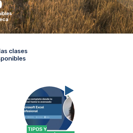
0
ibles
teca
as clases
sponibles
TIPOS Y