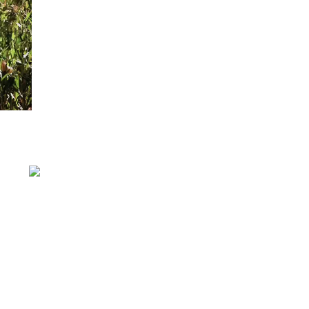
de las empresas cerealeras
,
destinando la totalidad de los
recursos a generar un retorno
genuino de capacitación de
excelencia para dichas firmas y su
personal.