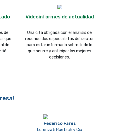
tado
Videoinformes de actualidad
es de
Una cita obligada con el análisis de
os que
reconocidos especialistas del sector
nal de
para estar informado sobre todo lo
tió.
que ocurre y anticipar las mejores
decisiones.
resa!
Federico Fares
Lorenzati Ruetsch y Cia