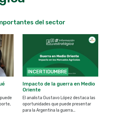
 importantes del sector
INCERTIDUMBRE
BALANC
ué
Impacto de la guerra en Medio
¿Qué pasó
Oriente
granario 
 puede
El analista Gustavo López destaca las
Un pantallazo
porte,
oportunidades que puede presentar
este año en e
para la Argentina la guerra...
internacional, 