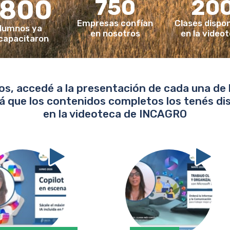
800
750
20
Empresas confían
Clases dispon
lumnos ya
en nosotros
en la video
capacitaron
s, accedé a la presentación de cada una de l
á que los contenidos completos los tenés di
en la videoteca de INCAGRO