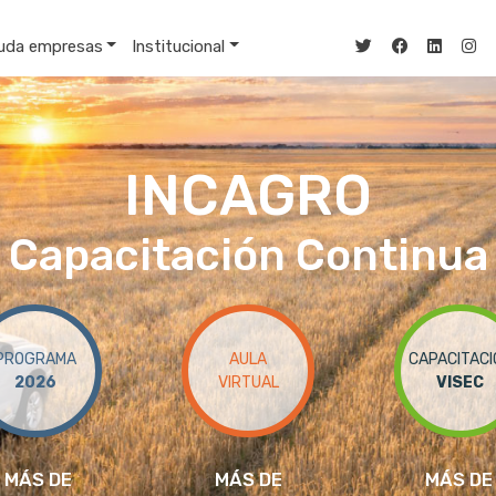
uda empresas
Institucional
INCAGRO
Capacitación Continua
PROGRAMA
AULA
CAPACITACI
2026
VIRTUAL
VISEC
MÁS DE
MÁS DE
MÁS DE