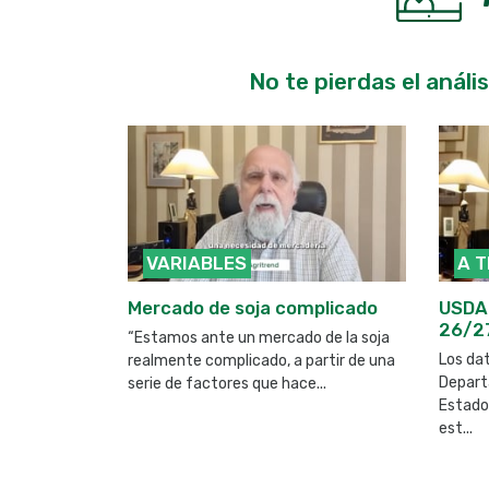
No te pierdas el análi
VARIABLES
A 
na, el
Mercado de soja complicado
USDA:
reciendo
26/2
“Estamos ante un mercado de la soja
 de Incagro
Los dat
realmente complicado, a partir de una
te que sigue
Depart
serie de factores que hace...
Estado
est...