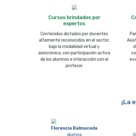
Cursos brindados por
Ce
expertos
Contenidos dictados por docentes
Par
altamente reconocidos en el sector,
Asis
bajo la modalidad virtual y
d
asincrónica, con participación activa
co
de los alumnos e interacción con el
eva
profesor.
¡La 
Florencia Balmaceda
alumna
G